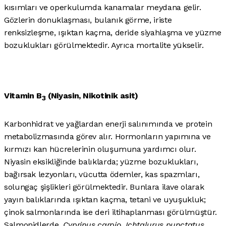
kısımları ve operkulumda kanamalar meydana gelir.
Gözlerin donuklaşması, bulanık görme, iriste
renksizleşme, ışıktan kaçma, deride siyahlaşma ve yüzme
bozuklukları görülmektedir. Ayrıca mortalite yükselir.
Vitamin B
(Niyasin, Nikotinik asit)
3
Karbonhidrat ve yağlardan enerji salınımında ve protein
metabolizmasında görev alır. Hormonların yapımına ve
kırmızı kan hücrelerinin oluşumuna yardımcı olur.
Niyasin eksikliğinde balıklarda; yüzme bozuklukları,
bağırsak lezyonları, vücutta ödemler, kas spazmları,
solungaç şişlikleri görülmektedir. Bunlara ilave olarak
yayın balıklarında ışıktan kaçma, tetani ve uyuşukluk;
çinok salmonlarında ise deri iltihaplanması görülmüştür.
Salmonidlerde,
Cyprinus carpio
,
Ichtalurus punctatus,