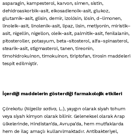
asparagin, kampesterol, karvon, simen, sistin,
dehidroaskorbik–asit, eikosadienoik–asit, glukoz,
glutamik–asit, glisin, demir, izolösin, lösin, d–limonen,
linoleik–asit, linolenik–asit, lipaz, lisin, metiyonin, miristik–
asit, nigellin, nigellon, oleik–asit, palmitik–asit, fenilalanin,
pitosteroller, potasyum, beta–sitosterol, alfa–spinasterol,
stearik–asit, stigmasterol, tanen, tireonin,
timohidrokuinon, timokuinon, tiriptofan, tirosin maddeleri
tespit edilmiştir.
İçerdiği maddelerin gösterdiği farmakolojik etkileri
Çörekotu (
Nigella sativa
, L.), yaygın olarak siyah tohum
veya siyah kimyon olarak bilinir. Geleneksel olarak Arap
ülkelerinde, Hindistan’da, Avrupa’da, hem mutfaklarda
hem de ilaç amaçlı kullanılmaktadır. Antibakteriyel,