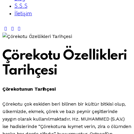
S.S.S
İletişim
Çörekotu Özellikleri
Tarihçesi
Çörekotunun Tarihçesi
Çörekotu çok eskiden beri bilinen bir kültür bitkisi olup,
ülkemizde, ekmek, çörek ve bazı peynir çeşitlerinde
yaygın olarak kullanılmaktadır. Hz. MUHAMMED (S.A.V.)
ise hadislerinde “Çörekotuna kıymet verin, zira o ölümden
başka her derde şifadır” buyurmuştur. Ortaçağ’ın