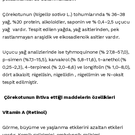
Çörekotunun (
Nigella sativa
L.) tohumlarında % 36–38
yağ, %20 protein, alkoloidler, saponin ve % 0,4–2,5 uçucu
yağ vardır. Tespit edilen yağda, yağ asitlerinden, pek
rastlanmayan araşidik ve eikosadienoik asitler vardır.
Uçucu yağ analizlerinde ise tyhmoquinone (% 27,8–57,0),
p–simen (%7,1–15,5), karvakrol (% 5,8–11,6), t–anethol (%
0,25–2,3), 4–terpineol (% 2,0–6,6) ve longifolin (% 1,0–8,0),
dört alkaloit; nigellisin, nigellidin , nigellimin ve N–oksit
tespit edilmiştir.
Çörekotunun ihtiva ettiği maddelerin özellikleri
Vitamin A (Retinol)
Görme, büyüme ve yaşlanma etkilerini azaltan etkileri
vardır. Kemik gelişimini, embriyonik gelişimi